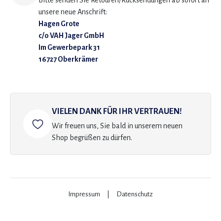
Bitte senden Sie Retouren/Rücksendungen ab sofort an
unsere neue Anschrift:
Hagen Grote
c/o VAH Jager GmbH
Im Gewerbepark 31
16727 Oberkrämer
VIELEN DANK FÜR IHR VERTRAUEN!
Wir freuen uns, Sie bald in unserem neuen
Shop begrüßen zu dürfen.
Impressum
|
Datenschutz