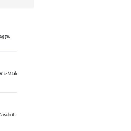
lagge.
er E-Mail:
nschrift: