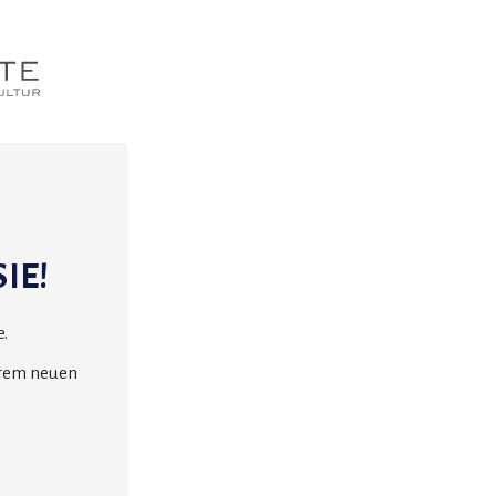
IE!
.
erem neuen