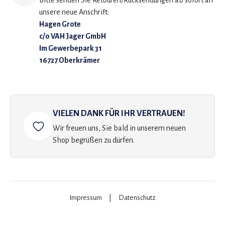
Bitte senden Sie Retouren/Rücksendungen ab sofort an
unsere neue Anschrift:
Hagen Grote
c/o VAH Jager GmbH
Im Gewerbepark 31
16727 Oberkrämer
VIELEN DANK FÜR IHR VERTRAUEN!
Wir freuen uns, Sie bald in unserem neuen
Shop begrüßen zu dürfen.
Impressum
|
Datenschutz