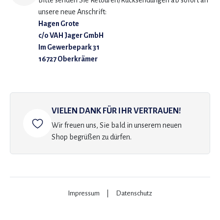
Bitte senden Sie Retouren/Rücksendungen ab sofort an
unsere neue Anschrift:
Hagen Grote
c/o VAH Jager GmbH
Im Gewerbepark 31
16727 Oberkrämer
VIELEN DANK FÜR IHR VERTRAUEN!
Wir freuen uns, Sie bald in unserem neuen
Shop begrüßen zu dürfen.
Impressum
|
Datenschutz