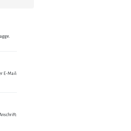
lagge.
er E-Mail:
nschrift: