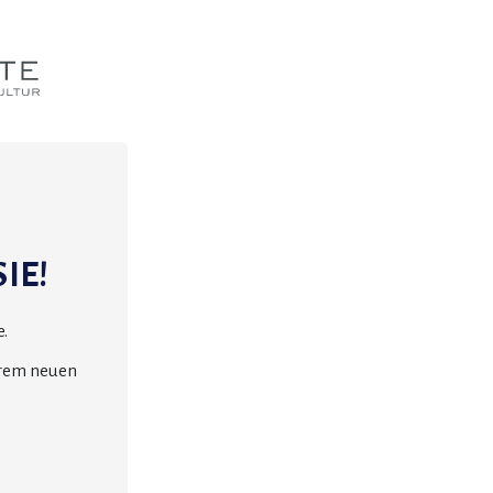
IE!
.
erem neuen