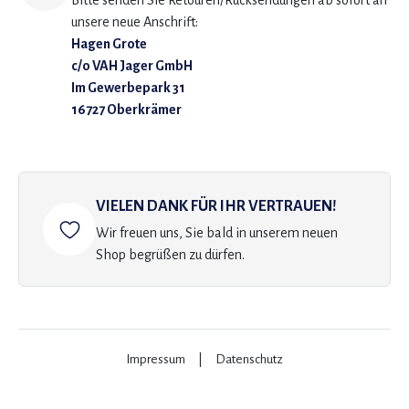
Bitte senden Sie Retouren/Rücksendungen ab sofort an
unsere neue Anschrift:
Hagen Grote
c/o VAH Jager GmbH
Im Gewerbepark 31
16727 Oberkrämer
VIELEN DANK FÜR IHR VERTRAUEN!
Wir freuen uns, Sie bald in unserem neuen
Shop begrüßen zu dürfen.
Impressum
|
Datenschutz