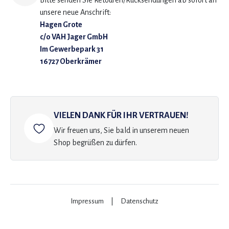
Bitte senden Sie Retouren/Rücksendungen ab sofort an
unsere neue Anschrift:
Hagen Grote
c/o VAH Jager GmbH
Im Gewerbepark 31
16727 Oberkrämer
VIELEN DANK FÜR IHR VERTRAUEN!
Wir freuen uns, Sie bald in unserem neuen
Shop begrüßen zu dürfen.
Impressum
|
Datenschutz