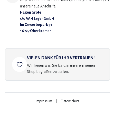
Bitte senden Sie Retouren/Rücksendungen ab sofort an
unsere neue Anschrift:
Hagen Grote
c/o VAH Jager GmbH
Im Gewerbepark 31
16727 Oberkrämer
VIELEN DANK FÜR IHR VERTRAUEN!
Wir freuen uns, Sie bald in unserem neuen
Shop begrüßen zu dürfen.
Impressum
|
Datenschutz